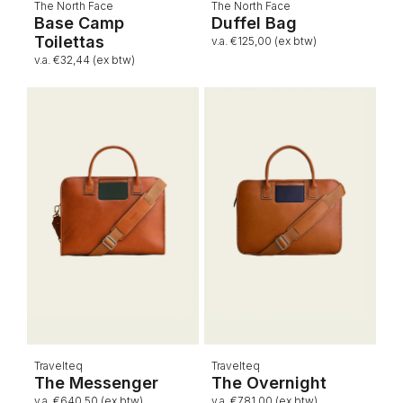
The North Face
The North Face
Base Camp
Duffel Bag
Toilettas
v.a. €125,00 (ex btw)
v.a. €32,44 (ex btw)
Travelteq
Travelteq
The Messenger
The Overnight
v.a. €640,50 (ex btw)
v.a. €781,00 (ex btw)