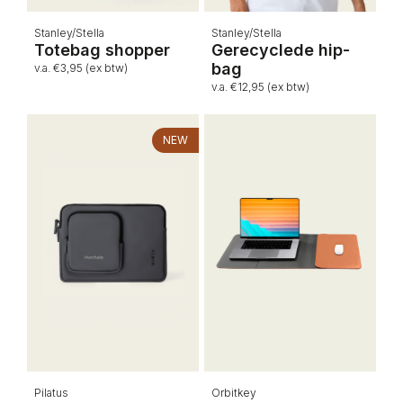
Stanley/Stella
Stanley/Stella
Totebag shopper
Gerecyclede hip-
bag
v.a. €3,95 (ex btw)
v.a. €12,95 (ex btw)
NEW
Pilatus
Orbitkey