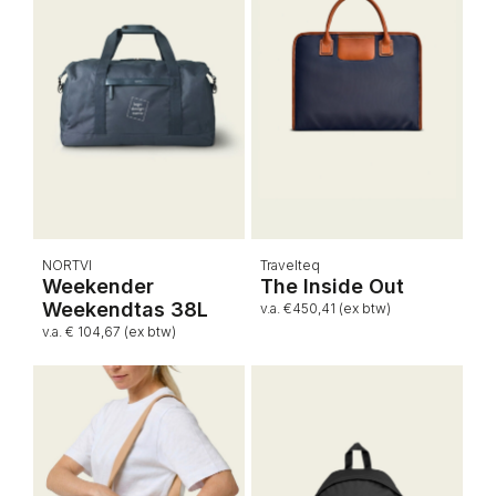
NORTVI
Travelteq
Weekender
The Inside Out
Weekendtas 38L
v.a. €450,41 (ex btw)
v.a. € 104,67 (ex btw)