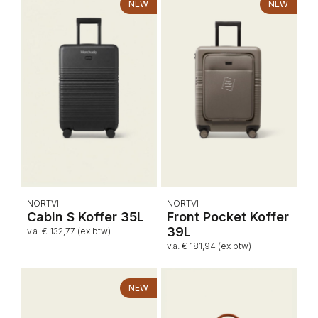
NEW
NEW
NORTVI
NORTVI
Cabin S Koffer 35L
Front Pocket Koffer
39L
v.a. € 132,77 (ex btw)
v.a. € 181,94 (ex btw)
NEW