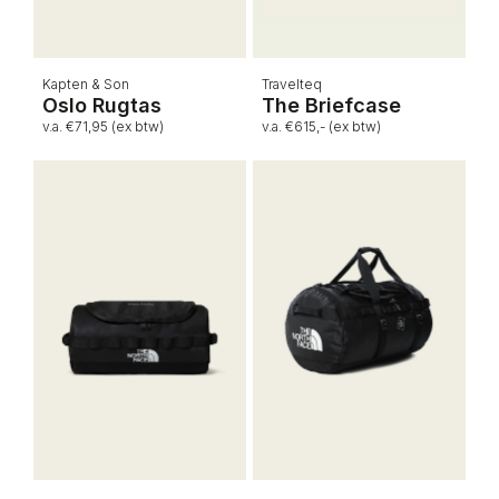
Kapten & Son
Travelteq
Oslo Rugtas
The Briefcase
v.a. €71,95 (ex btw)
v.a. €615,- (ex btw)