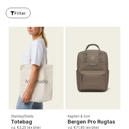
Filter
Stanley/Stella
Kapten & Son
Totebag
Bergen Pro Rugtas
v.a. €3,25 (ex btw)
v.a. €71,95 (ex btw)