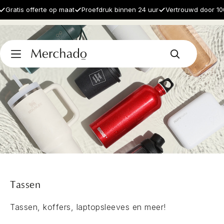
ratis offerte op maat
Proefdruk binnen 24 uur
Vertrouwd door 1000+
Tassen
Tassen, koffers, laptopsleeves en meer!