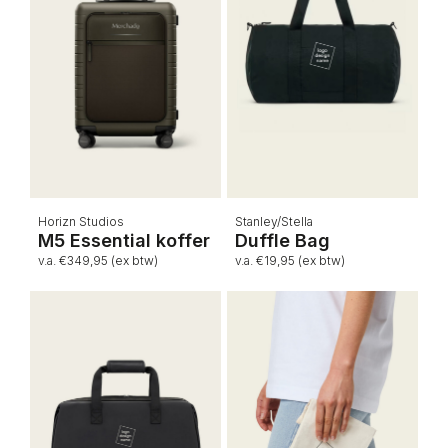
Horizn Studios
Stanley/Stella
M5 Essential koffer
Duffle Bag
v.a. €349,95 (ex btw)
v.a. €19,95 (ex btw)