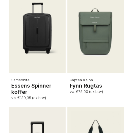
Samsonite
Kapten & Son
Essens Spinner
Fynn Rugtas
koffer
v.a. €75,00 (ex btw)
v.a. €139,95 (ex btw)