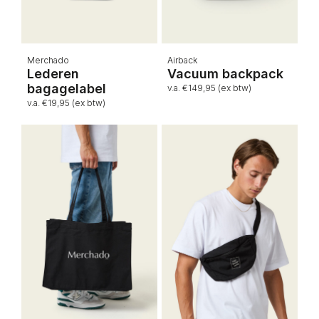
Merchado
Airback
Lederen
Vacuum backpack
bagagelabel
v.a. €149,95 (ex btw)
v.a. €19,95 (ex btw)