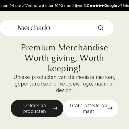
n 24 uur
Vertrouwd door 1000+ bedrijven
5.0
Google
Unieke 
Premium Merchandise
Worth giving, Worth
keeping!
Unieke producten van de mooiste merken,
gepersonaliseerd met jouw logo, naam of
design!
Ontdek de
Gratis offerte op
producten
maat