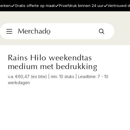
en
Gratis offerte op maat
Proefdruk binnen 24 uur
Vertrouwd door
Rains Hilo weekendtas
medium met bedrukking
v.a. €60,47 (ex btw) | min. 10 stuks | Leadtime: 7 - 10
werkdagen