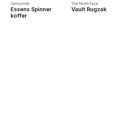
Samsonite
The North Face
K
Essens Spinner
Vault Rugzak
L
koffer