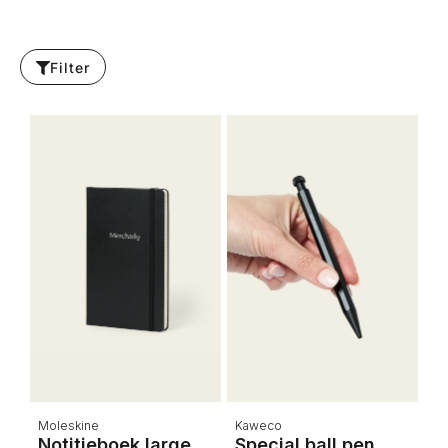
Filter
Moleskine
Kaweco
Notitieboek large
Special ball pen