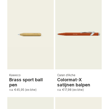
Kaweco
Caran d'Ache
Brass sport ball
Colormat-X
pen
satijnen balpen
v.a. €45,95 (ex btw)
v.a. €17,98 (ex btw)