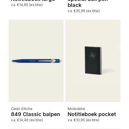
black
v.a. €14,95 (ex btw)
v.a. €35,95 (ex btw)
Caran d'Ache
Moleskine
849 Classic balpen
Notitieboek pocket
v.a. €14,46 (ex btw)
v.a. €10,95 (ex btw)