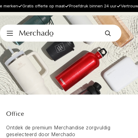
 merken
Gratis offerte op maat
Proefdruk binnen 24 uur
Vertrouwd
Office
Ontdek de premium Merchandise zorgvuldig
geselecteerd door Merchado