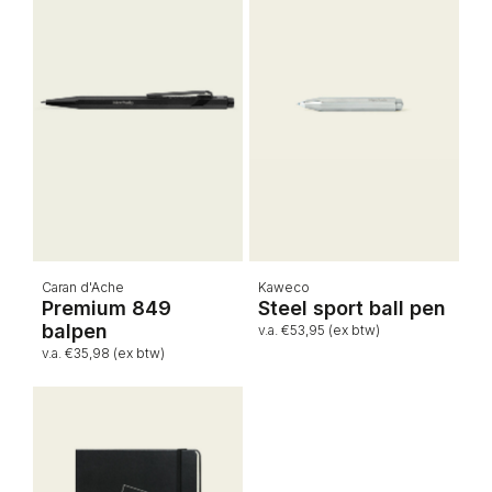
Caran d'Ache
Kaweco
Premium 849
Steel sport ball pen
balpen
v.a. €53,95 (ex btw)
v.a. €35,98 (ex btw)