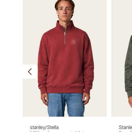
rending
stanley/Stella
Stanle