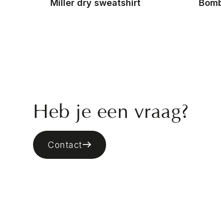
ker
Miller dry sweatshirt
Bomb
Heb je een vraag?
Contact