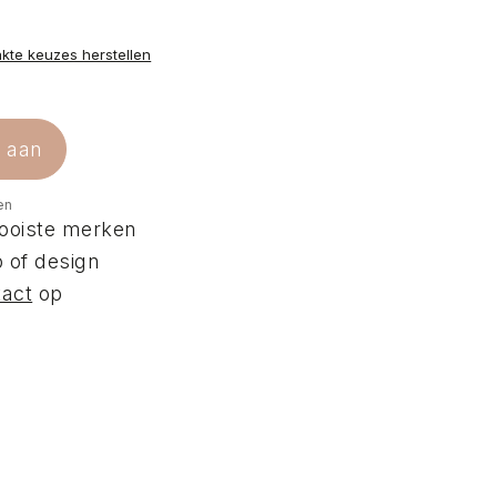
te keuzes herstellen
e aan
en
ooiste merken
 of design
tact
op