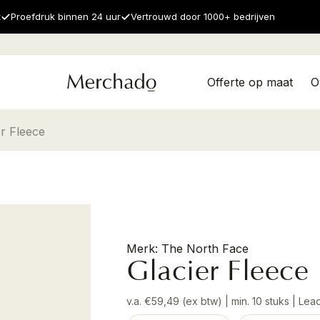
t
Proefdruk binnen 24 uur
Vertrouwd door 1000+ bedrijven
Offerte op maat
O
er Fleece
The North Face
Glacier Fleece
v.a. €59,49 (ex btw) | min. 10 stuks | L