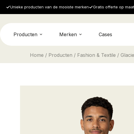
Unieke producten van de mooiste merken
Gratis offerte op maa
Producten
Merken
Cases
Home
/
Producten
/
Fashion & Textile
/ Glaci