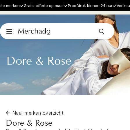
te merken
Gratis offerte op maat
Proefdruk binnen 24 uur
Vertrouw
Dore & Rose
Naar merken overzicht
Dore & Rose