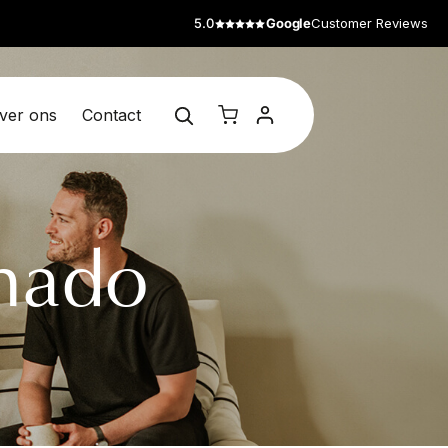
5.0
Google
Customer Reviews
ver ons
Contact
hado