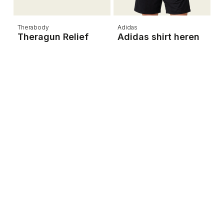
Therabody
Adidas
A
Theragun Relief
Adidas shirt heren
A