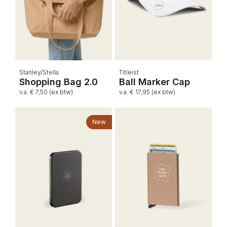
Stanley/Stella
Titleist
Shopping Bag 2.0
Ball Marker Cap
v.a. € 7,50 (ex btw)
v.a. € 17,95 (ex btw)
New