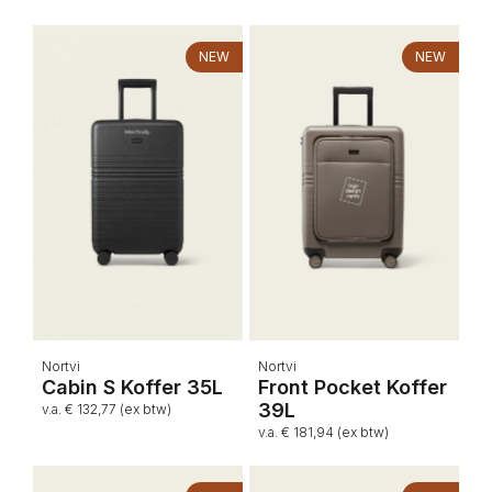
NEW
NEW
Nortvi
Nortvi
Cabin S Koffer 35L
Front Pocket Koffer
39L
v.a. € 132,77 (ex btw)
v.a. € 181,94 (ex btw)