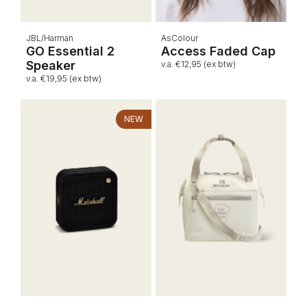
JBL/Harman
AsColour
GO Essential 2
Access Faded Cap
Speaker
v.a. €12,95 (ex btw)
v.a. €19,95 (ex btw)
NEW