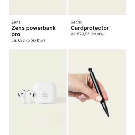
Zens
Secrid
Zens powerbank
Cardprotector
pro
v.a. €20,95 (ex btw)
v.a. €38,75 (ex btw)