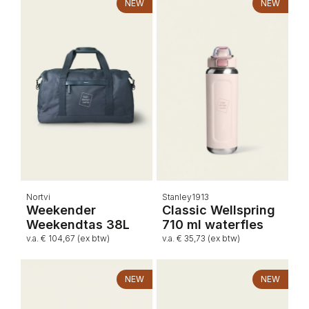
NEW
NEW
Nortvi
Stanley1913
Weekender
Classic Wellspring
Weekendtas 38L
710 ml waterfles
v.a. € 104,67 (ex btw)
v.a. € 35,73 (ex btw)
NEW
NEW