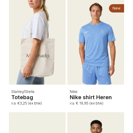
New
Stanley/Stella
Nike
Totebag
Nike shirt Heren
v.a. €3,25 (ex btw)
v.a. € 19,95 (ex btw)