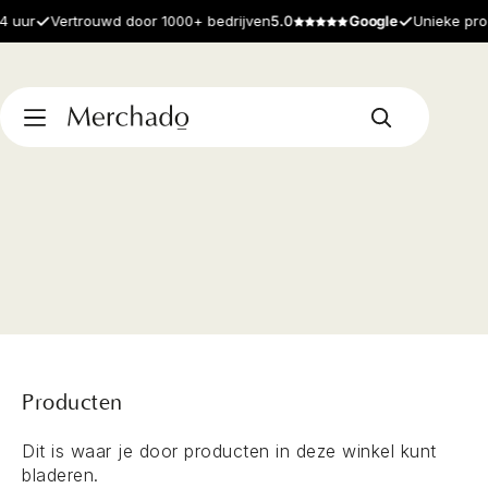
r
Vertrouwd door 1000+ bedrijven
5.0
Google
Unieke product
Producten
Dit is waar je door producten in deze winkel kunt
bladeren.