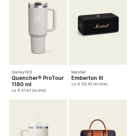
Stanley1913
Marshall
Quencher® ProTour
Emberton III
1180 ml
v.a. € 125,95 (ex btw)
v.a. € 47,64 (ex btw)