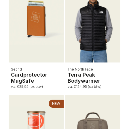
Secrid
The North Face
Cardprotector
Terra Peak
MagSafe
Bodywarmer
v.a. €25,95 (ex btw)
v.a. €124,95 (ex btw)
NEW