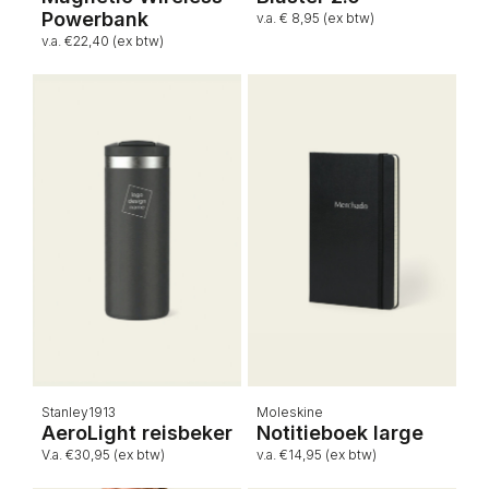
Powerbank
v.a. € 8,95 (ex btw)
v.a. €22,40 (ex btw)
Stanley1913
Moleskine
AeroLight reisbeker
Notitieboek large
V.a. €30,95 (ex btw)
v.a. €14,95 (ex btw)