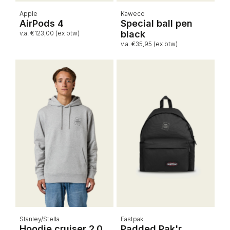
Apple
Kaweco
AirPods 4
Special ball pen
black
v.a. €123,00 (ex btw)
v.a. €35,95 (ex btw)
Stanley/Stella
Eastpak
Hoodie cruiser 2.0
Padded Pak'r