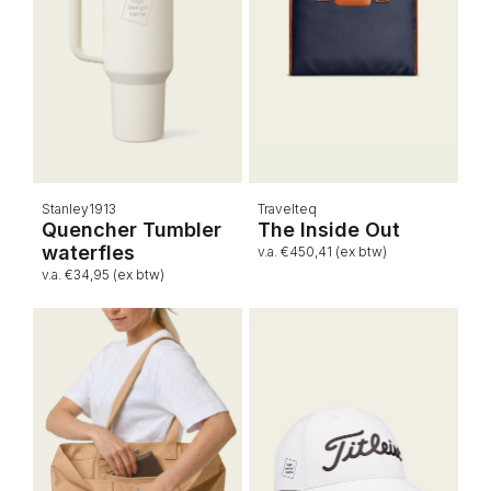
Stanley1913
Travelteq
Quencher Tumbler
The Inside Out
waterfles
v.a. €450,41 (ex btw)
v.a. €34,95 (ex btw)