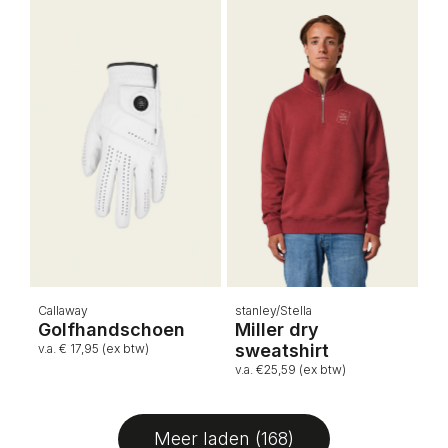
Callaway
stanley/Stella
Golfhandschoen
Miller dry
sweatshirt
v.a. € 17,95 (ex btw)
v.a. €25,59 (ex btw)
Meer laden (168)