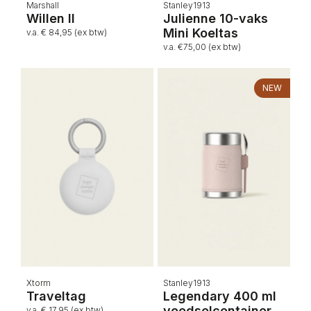
Marshall
Stanley1913
Willen II
Julienne 10-vaks
Mini Koeltas
v.a. € 84,95 (ex btw)
v.a. €75,00 (ex btw)
NEW
Xtorm
Stanley1913
Traveltag
Legendary 400 ml
voedselcontainer
v.a. € 17,95 (ex btw)