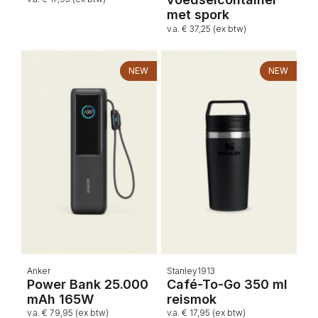
met spork
v.a. € 37,25 (ex btw)
NEW
NEW
Anker
Stanley1913
Power Bank 25.000
Café-To-Go 350 ml
mAh 165W
reismok
v.a. € 79,95 (ex btw)
v.a. € 17,95 (ex btw)