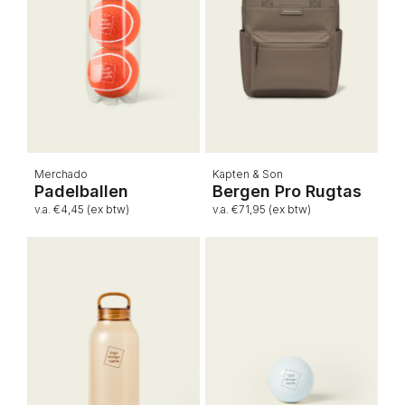
Merchado
Kapten & Son
Padelballen
Bergen Pro Rugtas
v.a. €4,45 (ex btw)
v.a. €71,95 (ex btw)