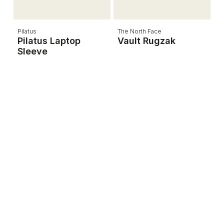
Pilatus
The North Face
Th
Pilatus Laptop
Vault Rugzak
B
Sleeve
T