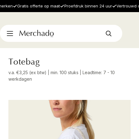
ken
Gratis offerte op maat
Proefdruk binnen 24 uur
Vertrouwd door
Totebag
v.a. €3,25 (ex btw) | min. 100 stuks | Leadtime: 7 - 10
werkdagen