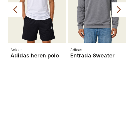
Adidas
Adidas
N
Adidas heren polo
Entrada Sweater
C