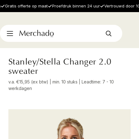
ratis offerte op maat
Proefdruk binnen 24 uur
Vertrouwd door 1000+
Stanley/Stella Changer 2.0
sweater
v.a. €15,95 (ex btw) | min. 10 stuks | Leadtime: 7 - 10
werkdagen