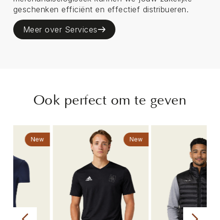
geschenken efficiënt en effectief distribueren.
Meer over Services
Ook perfect om te geven
ew
New