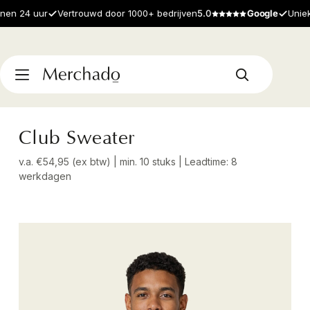
 24 uur
Vertrouwd door 1000+ bedrijven
5.0
Google
Unieke p
Club Sweater
v.a. €54,95 (ex btw) | min. 10 stuks | Leadtime: 8
werkdagen