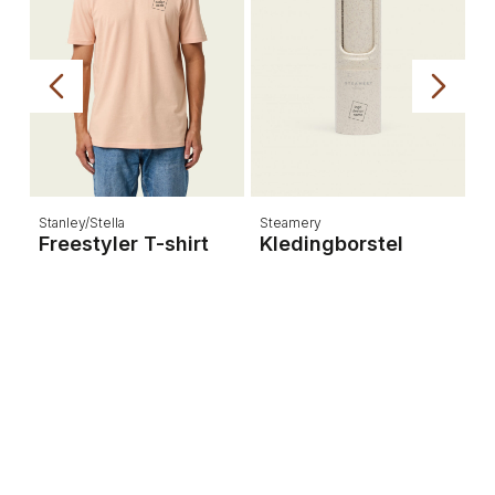
Stanley/Stella
Steamery
T
t
Freestyler T-shirt
Kledingborstel
T