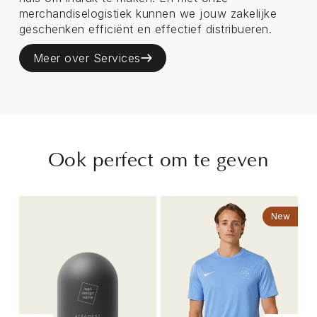
merchandiselogistiek kunnen we jouw zakelijke
geschenken efficiënt en effectief distribueren.
Meer over Services
Ook perfect om te geven
ng
New