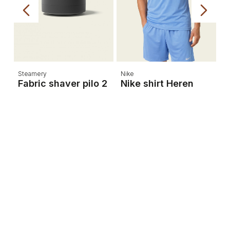
Steamery
Nike
A
Fabric shaver pilo 2
Nike shirt Heren
A