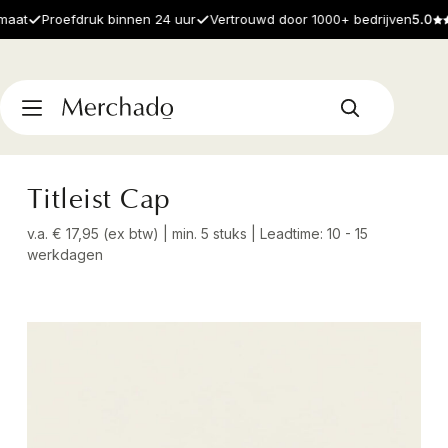
t
Proefdruk binnen 24 uur
Vertrouwd door 1000+ bedrijven
5.0
Titleist Cap
v.a. € 17,95 (ex btw) | min. 5 stuks | Leadtime: 10 - 15
werkdagen