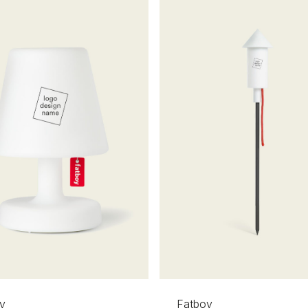
y
Fatboy