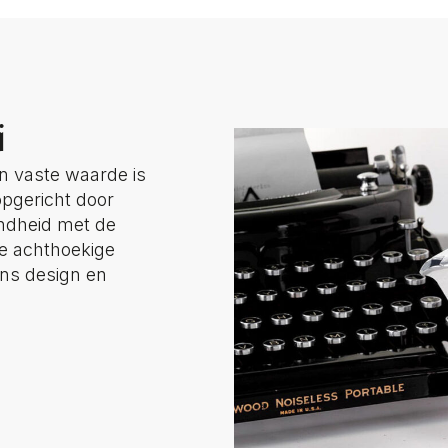
i
een vaste waarde is
opgericht door
endheid met de
ze achthoekige
aans design en