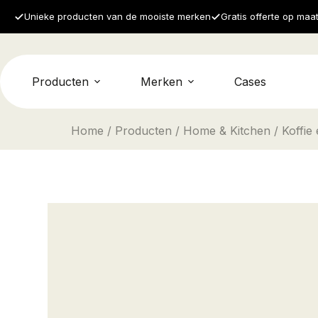
Unieke producten van de mooiste merken
Gratis offerte op maa
Producten
Merken
Cases
Home
/
Producten
/
Home & Kitchen
/ Koffie