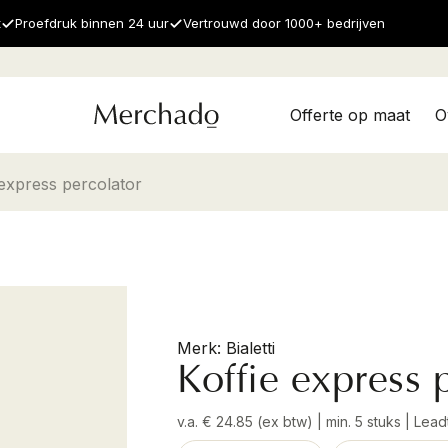
t
Proefdruk binnen 24 uur
Vertrouwd door 1000+ bedrijven
Offerte op maat
O
 express percolator
Bialetti
Koffie express 
v.a. € 24.85 (ex btw) | min. 5 stuks | Le