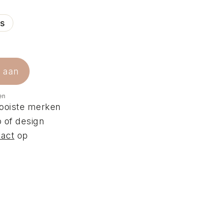
es
e aan
en
ooiste merken
 of design
tact
op