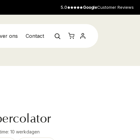
5.0
Google
Customer Reviews
ver ons
Contact
percolator
adtime: 10 werkdagen