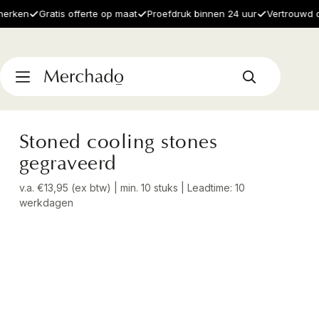
ken
Gratis offerte op maat
Proefdruk binnen 24 uur
Vertrouwd door
Stoned cooling stones
gegraveerd
v.a. €13,95 (ex btw) | min. 10 stuks | Leadtime: 10
werkdagen