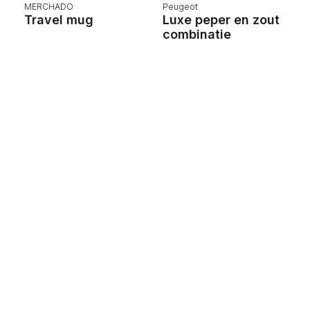
MERCHADO
Peugeot
B
Travel mug
Luxe peper en zout
M
combinatie