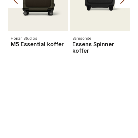
Horizn Studios
Samsonite
Th
M5 Essential koffer
Essens Spinner
D
koffer