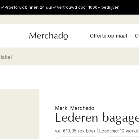
t
Proefdruk binnen 24 uur
Vertrouwd door 1000+ bedrijven
Offerte op maat
O
label
Merchado
Lederen bagage
v.a. €19,95 (ex btw) | Leadtime: 10 werk