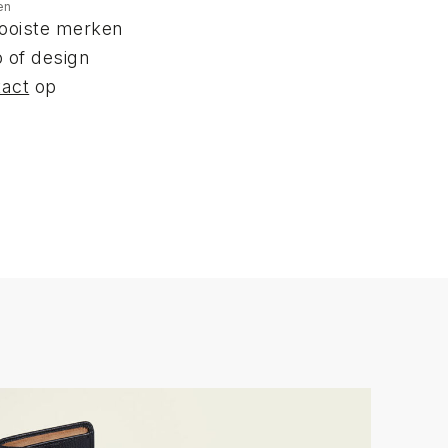
en
ooiste merken
 of design
tact
op