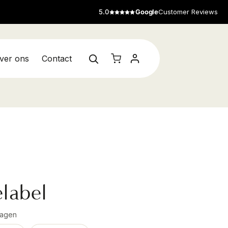
5.0
Google
Customer Reviews
ver ons
Contact
label
dagen