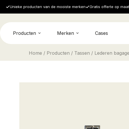
Unieke producten van de mooiste merken
Gratis offerte op maa
Producten
Merken
Cases
Home
/
Producten
/
Tassen
/ Lederen bagage