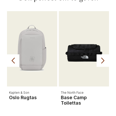
Kapten & Son
The North Face
St
Oslo Rugtas
Base Camp
S
Toilettas