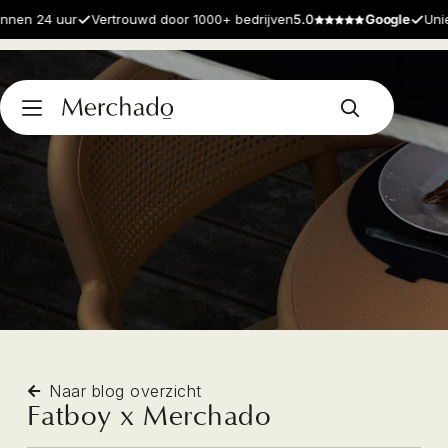
en 24 uur
Vertrouwd door 1000+ bedrijven
5.0
Google
Unieke
Naar blog overzicht
Fatboy x Merchado