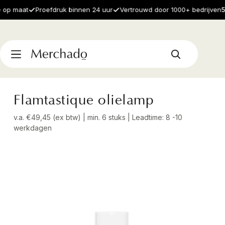
p maat
Proefdruk binnen 24 uur
Vertrouwd door 1000+ bedrijven
5.0
Flamtastique olielamp
v.a. €49,45 (ex btw) | min. 6 stuks | Leadtime: 8 -10
werkdagen