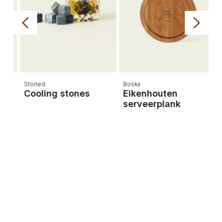
Stoned
Boska
Pu
Cooling stones
Eikenhouten
C
serveerplank