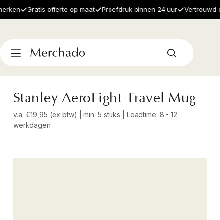
ken
Gratis offerte op maat
Proefdruk binnen 24 uur
Vertrouwd door
Stanley AeroLight Travel Mug
v.a. €19,95 (ex btw) | min. 5 stuks | Leadtime: 8 - 12
werkdagen