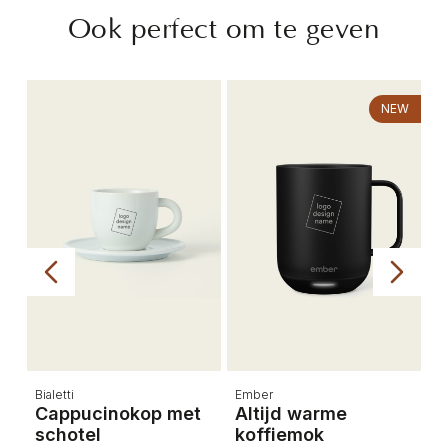
Ook perfect om te geven
NEW
Bialetti
Ember
E
e
Cappucinokop met
Altijd warme
A
schotel
koffiemok
k