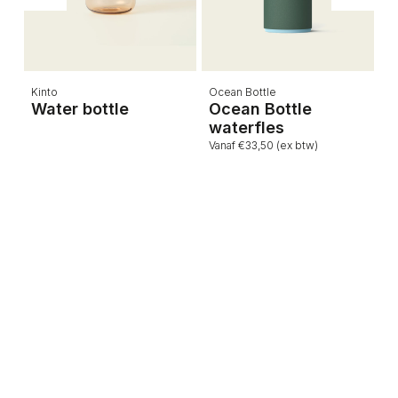
Kinto
Ocean Bottle
L
Water bottle
Ocean Bottle
P
waterfles
Vanaf €33,50 (ex btw)