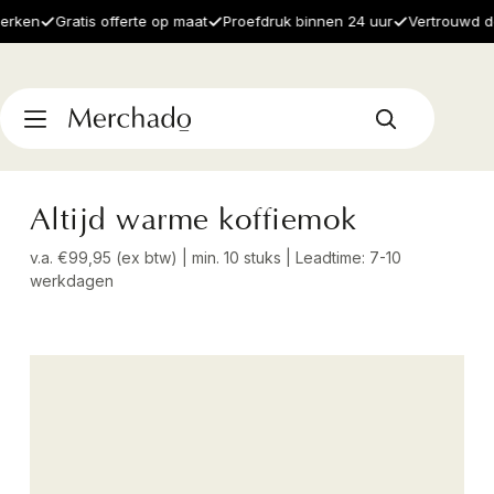
en
Gratis offerte op maat
Proefdruk binnen 24 uur
Vertrouwd door
Altijd warme koffiemok
v.a. €99,95 (ex btw) | min. 10 stuks | Leadtime: 7-10
werkdagen