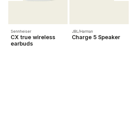
Sennheiser
JBL/Harman
Kr
CX true wireless
Charge 5 Speaker
a
earbuds