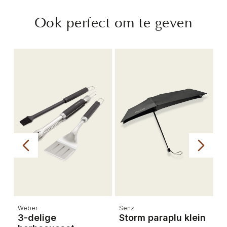
Ook perfect om te geven
Weber
Senz
Fi
3-delige
Storm paraplu klein
P