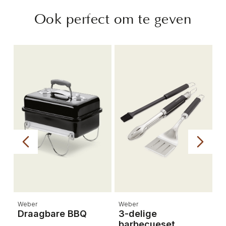
Ook perfect om te geven
Weber
Weber
S
p
Draagbare BBQ
3-delige
S
barbecueset