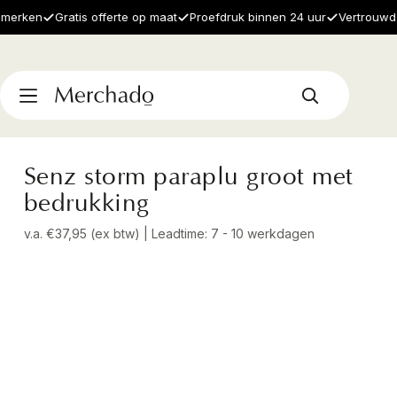
rken
Gratis offerte op maat
Proefdruk binnen 24 uur
Vertrouwd doo
Senz storm paraplu groot met
bedrukking
v.a. €37,95 (ex btw) | Leadtime: 7 - 10 werkdagen