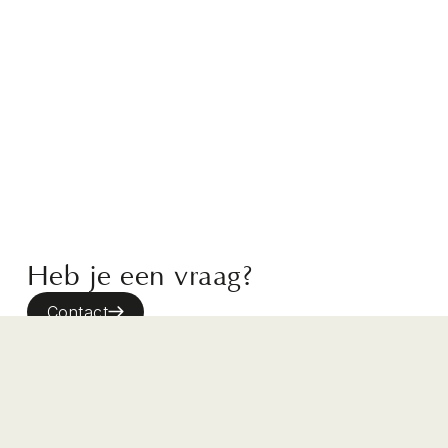
Heb je een vraag?
Contact
Waarom zijn jullie prijzen niet vast en variëren
ze binnen een bereik?