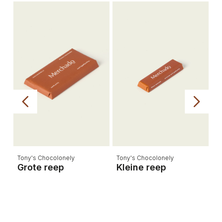
Tony's Chocolonely
Tony's Chocolonely
M
Grote reep
Kleine reep
M
g