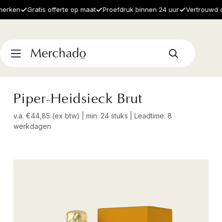
rken
Gratis offerte op maat
Proefdruk binnen 24 uur
Vertrouwd doo
Piper-Heidsieck Brut
v.a. €44,85 (ex btw) | min. 24 stuks | Leadtime: 8
werkdagen