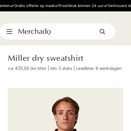
en
Gratis offerte op maat
Proefdruk binnen 24 uur
Vertrouwd door 
Miller dry sweatshirt
v.a. €25,59 (ex btw) | min. 5 stuks | Leadtime: 8 werkdagen