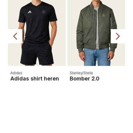
Adidas
Stanley/Stella
A
 2
Adidas shirt heren
Bomber 2.0
A