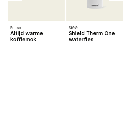
Ember
SiGG
O
Altijd warme
Shield Therm One
O
koffiemok
waterfles
w
Va