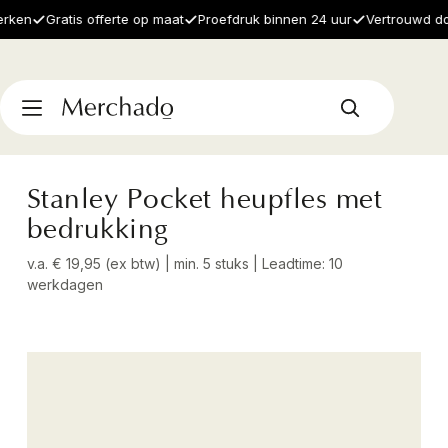
en
Gratis offerte op maat
Proefdruk binnen 24 uur
Vertrouwd door 
Stanley Pocket heupfles met
bedrukking
v.a. € 19,95 (ex btw) | min. 5 stuks | Leadtime: 10
werkdagen