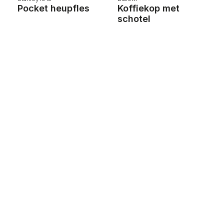
e
Pocket heupfles
Koffiekop met
U
schotel
w
Pr