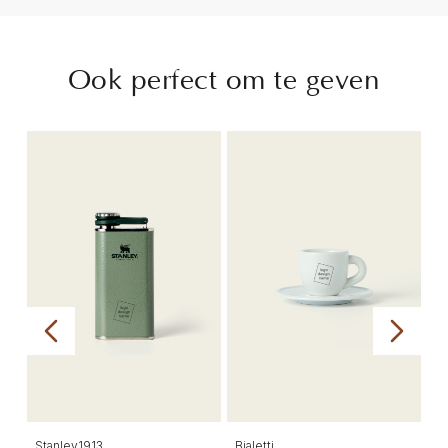
Ook perfect om te geven
Stanley1913
Bialetti
2