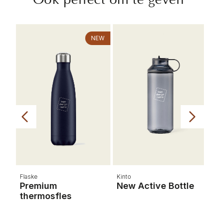
EW
NEW
Flaske
Kinto
s
Premium
New Active Bottle
thermosfles