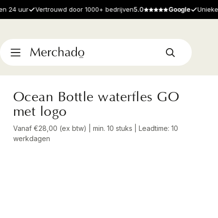
24 uur
Vertrouwd door 1000+ bedrijven
5.0
Google
Unieke pr
Ocean Bottle waterfles GO
met logo
Vanaf €28,00 (ex btw) | min. 10 stuks | Leadtime: 10
werkdagen