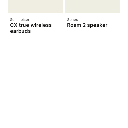
Sennheiser
Sonos
X
CX true wireless
Roam 2 speaker
F
earbuds