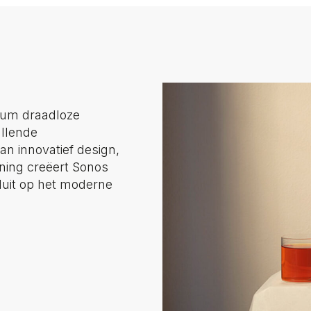
ium draadloze
llende
an innovatief design,
ening creëert Sonos
luit op het moderne