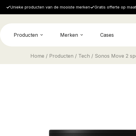
Unieke producten van de mooiste merken
Gratis offerte op maa
Producten
Merken
Cases
Home
/
Producten
/
Tech
/ Sonos Move 2 sp