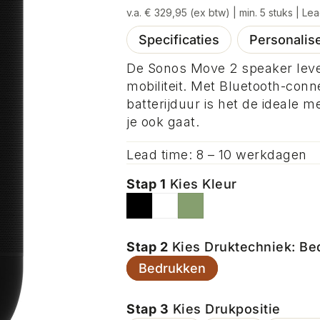
v.a. € 329,95 (ex btw) | min. 5 stuks | L
Specificaties
Personalis
De Sonos Move 2 speaker lever
mobiliteit. Met Bluetooth-conn
batterijduur is het de ideale 
je ook gaat.
Lead time: 8 – 10 werkdagen
Stap 1
Kies Kleur
Stap 2
Kies Druktechniek: Be
Bedrukken
Stap 3
Kies Drukpositie