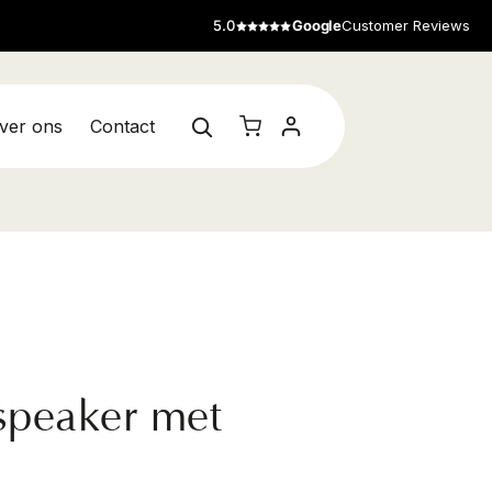
5.0
Google
Customer Reviews
ver ons
Contact
speaker met