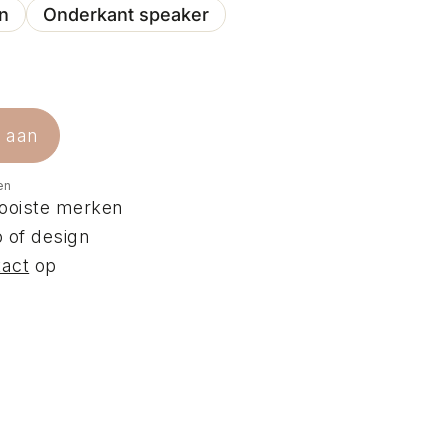
en
Onderkant speaker
e aan
en
ooiste merken
 of design
tact
op