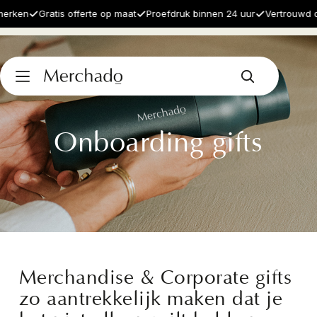
ken
Gratis offerte op maat
Proefdruk binnen 24 uur
Vertrouwd door
Onboarding gifts
Merchandise & Corporate gifts
zo aantrekkelijk maken dat je