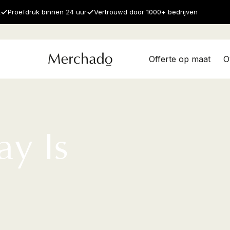
t
Proefdruk binnen 24 uur
Vertrouwd door 1000+ bedrijven
Offerte op maat
O
y Is