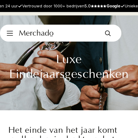
 uur
Vertrouwd door 1000+ bedrijven
5.0
Google
Unieke prod
Luxe
Eindejaarsgeschenken
Het einde van het jaar komt