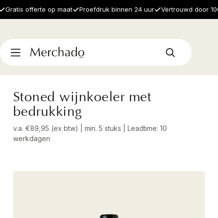
ratis offerte op maat
Proefdruk binnen 24 uur
Vertrouwd door 1000+
Stoned wijnkoeler met
bedrukking
v.a. €89,95 (ex btw) | min. 5 stuks | Leadtime: 10
werkdagen