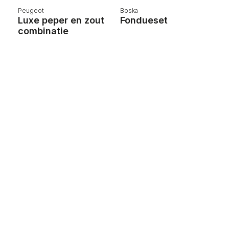
Peugeot
Boska
B
Luxe peper en zout
Fondueset
P
combinatie
P