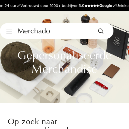
 uur
Vertrouwd door 1000+ bedrijven
5.0
Google
Unieke prod
Gepersonaliseerde
Merchandise
Op zoek naar