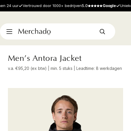
n 24 uur
Vertrouwd door 1000+ bedrijven
5.0
Google
Unieke 
Men’s Antora Jacket
v.a. €95,20 (ex btw) | min. 5 stuks | Leadtime: 8 werkdagen