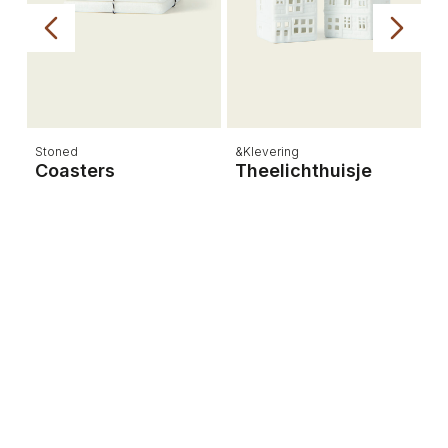
Stoned
&Klevering
B
Coasters
Theelichthuisje
P
P