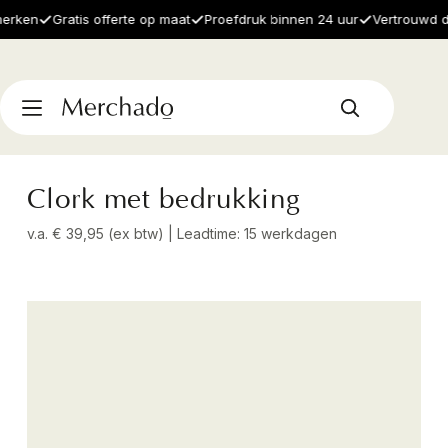
ken
Gratis offerte op maat
Proefdruk binnen 24 uur
Vertrouwd door
Clork met bedrukking
v.a. € 39,95 (ex btw) | Leadtime: 15 werkdagen